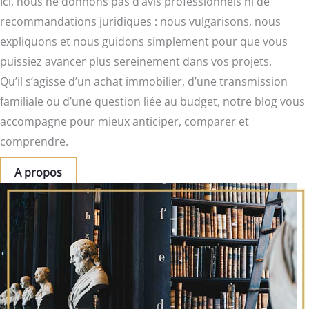
Ici, nous ne donnons pas d’avis professionnels ni de
recommandations juridiques : nous vulgarisons, nous
expliquons et nous guidons simplement pour que vous
puissiez avancer plus sereinement dans vos projets.
Qu’il s’agisse d’un achat immobilier, d’une transmission
familiale ou d’une question liée au budget, notre blog vous
accompagne pour mieux anticiper, comparer et
comprendre.
A propos