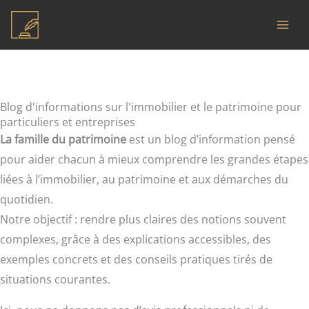
Aller
au
contenu
Blog d'informations sur l'immobilier et le patrimoine pour
particuliers et entreprises
La famille du patrimoine
est un blog d’information pensé
pour aider chacun à mieux comprendre les grandes étapes
liées à l’immobilier, au patrimoine et aux démarches du
quotidien.
Notre objectif : rendre plus claires des notions souvent
complexes, grâce à des explications accessibles, des
exemples concrets et des conseils pratiques tirés de
situations courantes.