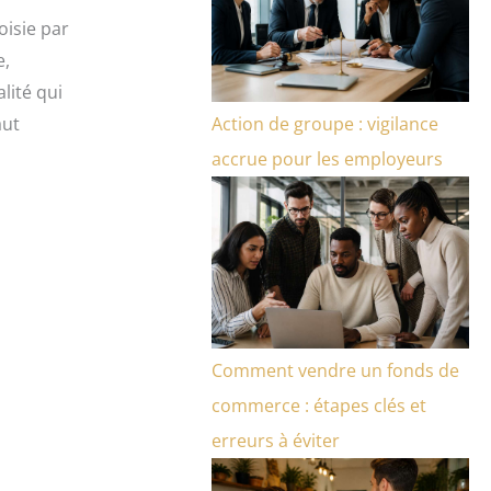
oisie par
e,
alité qui
aut
Action de groupe : vigilance
accrue pour les employeurs
Comment vendre un fonds de
commerce : étapes clés et
erreurs à éviter