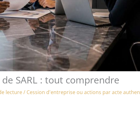
s de SARL : tout comprendre
de lecture
/
Cession d'entreprise ou actions par acte authe