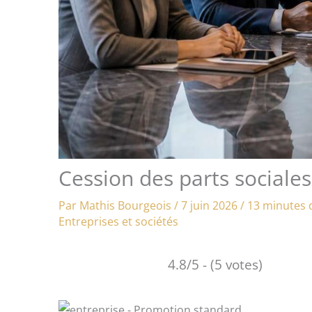
Cession des parts sociale
Par
Mathis Bourgeois
/
7 juin 2026
/
13 minutes 
Entreprises et sociétés
4.8/5 - (5 votes)