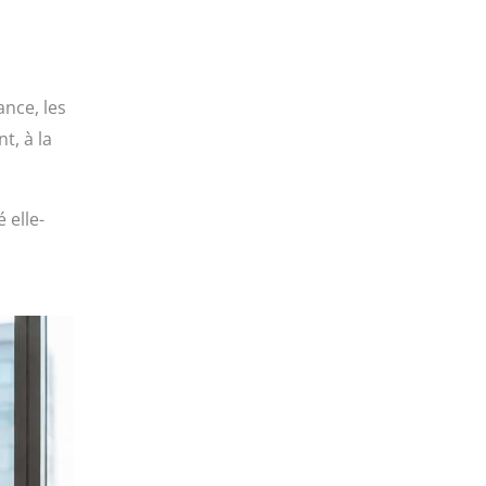
ance, les
t, à la
 elle-