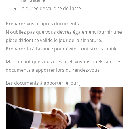
mandataire
La durée de validité de l’acte
Préparez vos propres documents
N’oubliez pas que vous devrez également fournir une
pièce d’identité valide le jour de la signature.
Préparez-la à l’avance pour éviter tout stress inutile.
Maintenant que vous êtes prêt, voyons quels sont les
documents à apporter lors du rendez-vous.
Les documents à apporter le jour J