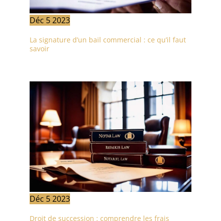
Déc
5
2023
La signature d’un bail commercial : ce qu’il faut
savoir
Déc
5
2023
Droit de succession : comprendre les frais