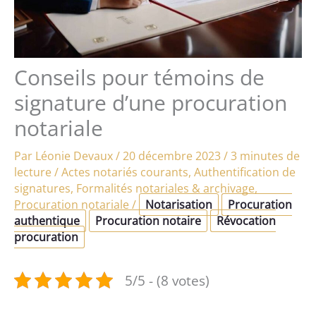
Conseils pour témoins de
signature d’une procuration
notariale
Par
Léonie Devaux
/
20 décembre 2023
/
3 minutes de
lecture
/
Actes notariés courants
,
Authentification de
signatures
,
Formalités notariales & archivage
,
Procuration notariale
/
Notarisation
Procuration
authentique
Procuration notaire
Révocation
procuration
5/5 - (8 votes)