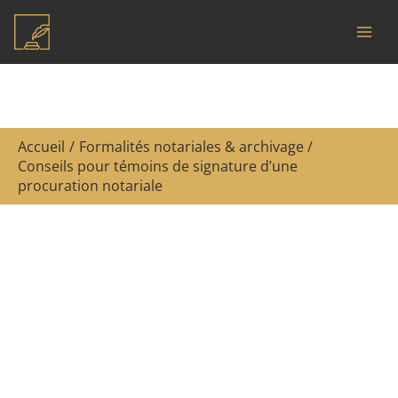
Aller
R
au
e
contenu
c
h
e
Accueil
Formalités notariales & archivage
r
Conseils pour témoins de signature d’une
c
procuration notariale
h
e
r