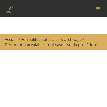
Aller
R
au
e
contenu
c
h
e
Accueil
Formalités notariales & archivage
r
Déclaration préalable : tout savoir sur la procédure
c
h
e
r