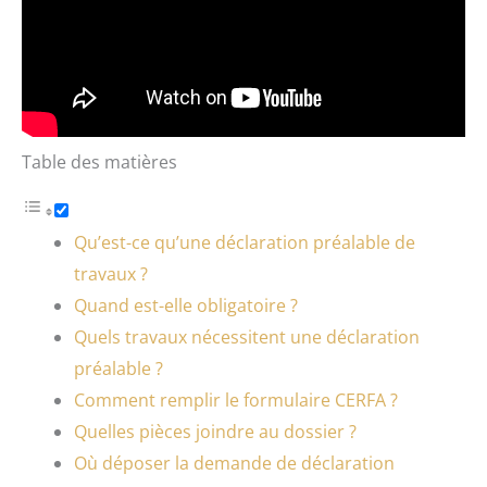
Table des matières
Qu’est-ce qu’une déclaration préalable de
travaux ?
Quand est-elle obligatoire ?
Quels travaux nécessitent une déclaration
préalable ?
Comment remplir le formulaire CERFA ?
Quelles pièces joindre au dossier ?
Où déposer la demande de déclaration