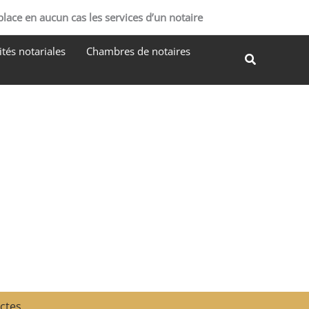
R
place en aucun cas les services d’un notaire
e
tés notariales
Chambres de notaires
c
Recherche
h
e
r
c
h
e
r
actes