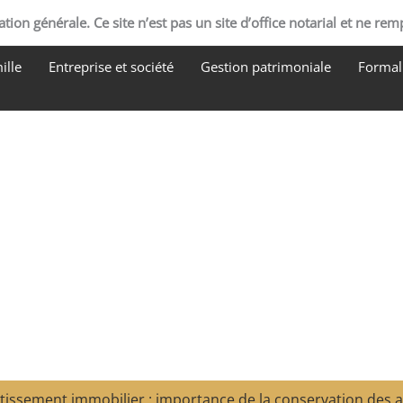
tion générale. Ce site n’est pas un site d’office notarial et ne rem
ille
Entreprise et société
Gestion patrimoniale
Formali
tissement immobilier : importance de la conservation des 