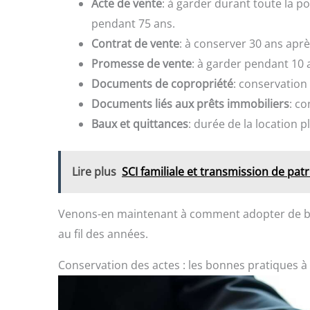
Acte de vente
: à garder durant toute la p
pendant 75 ans.
Contrat de vente
: à conserver 30 ans aprè
Promesse de vente
: à garder pendant 10 
Documents de copropriété
: conservatio
Documents liés aux prêts immobiliers
: c
Baux et quittances
: durée de la location p
Lire plus
SCI familiale et transmission de pa
Venons-en maintenant à comment adopter de bo
au fil des années.
Conservation des actes : les bonnes pratiques à