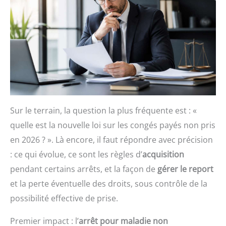
Sur le terrain, la question la plus fréquente est : «
quelle est la nouvelle loi sur les congés payés non pris
en 2026 ? ». Là encore, il faut répondre avec précision
: ce qui évolue, ce sont les règles d’
acquisition
pendant certains arrêts, et la façon de
gérer le report
et la perte éventuelle des droits, sous contrôle de la
possibilité effective de prise.
Premier impact : l’
arrêt pour maladie non