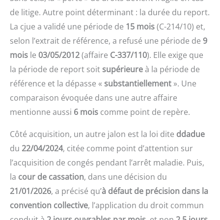
de litige. Autre point déterminant : la durée du report.
La cjue a validé une période de
15 mois
(C-214/10) et,
selon l’extrait de référence, a refusé une période de
9
mois
le
03/05/2012
(affaire
C-337/110
). Elle exige que
la période de report soit
supérieure
à la période de
référence et la dépasse «
substantiellement
». Une
comparaison évoquée dans une autre affaire
mentionne aussi
6 mois
comme point de repère.
Côté acquisition, un autre jalon est la loi dite
ddadue
du
22/04/2024
, citée comme point d’attention sur
l’acquisition de congés pendant l’arrêt maladie. Puis,
la
cour de cassation
, dans une décision du
21/01/2026
, a précisé qu’
à défaut de précision dans la
convention collective
, l’application du droit commun
conduit à
2 jours ouvrables par mois
, et non
2,5 jours
.