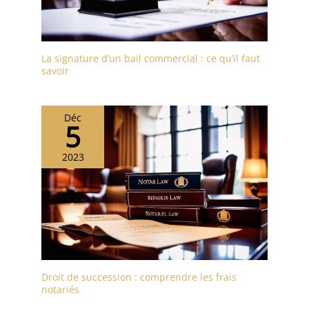
La signature d’un bail commercial : ce qu’il faut
savoir
Déc
5
2023
Droit de succession : comprendre les frais
notariés