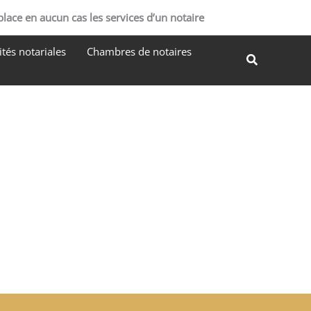
R
place en aucun cas les services d’un notaire
e
tés notariales
Chambres de notaires
c
Recherche
h
e
r
c
h
e
r