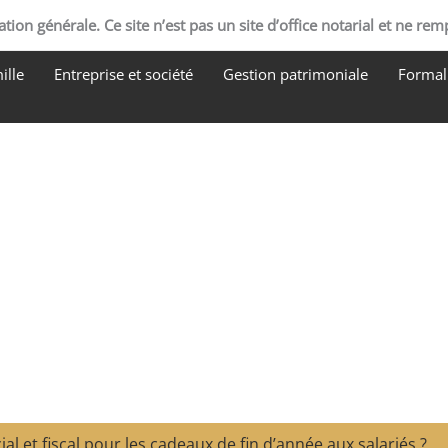
tion générale. Ce site n’est pas un site d’office notarial et ne rem
ille
Entreprise et société
Gestion patrimoniale
Formali
al et fiscal pour les cadeaux de fin d’année aux salariés ?