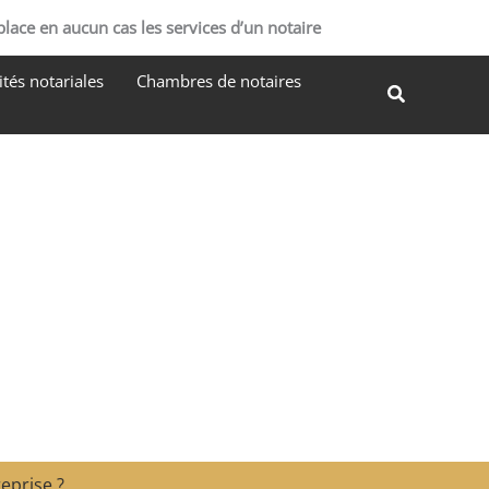
R
place en aucun cas les services d’un notaire
e
tés notariales
Chambres de notaires
c
Recherche
h
e
r
c
h
e
r
eprise ?