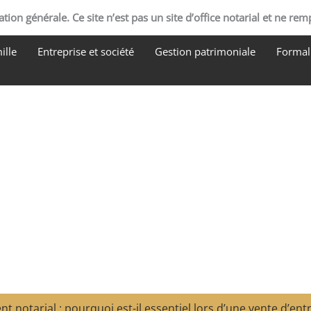
tion générale. Ce site n’est pas un site d’office notarial et ne rem
ille
Entreprise et société
Gestion patrimoniale
Formali
notarial : pourquoi est-il essentiel lors d’une vente d’entr