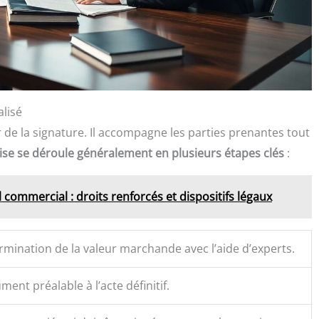
lisé
r de la signature. Il accompagne les parties prenantes tout
rise se déroule généralement en plusieurs étapes clés
:
l commercial : droits renforcés et dispositifs légaux
rmination de la valeur marchande avec l’aide d’experts.
ent préalable à l’acte définitif.