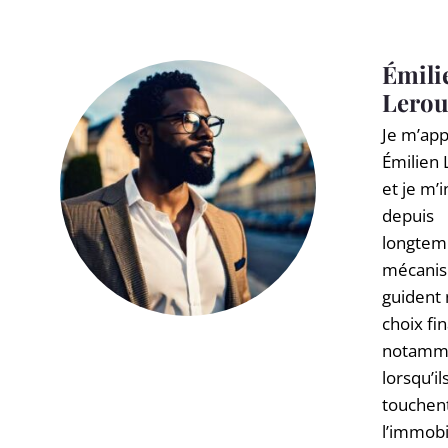
Aller
au
contenu
Émili
Lero
Je m’app
Émilien
et je m’
depuis
longtem
mécanis
guident
choix fi
notamm
lorsqu’il
touchen
l’immobi