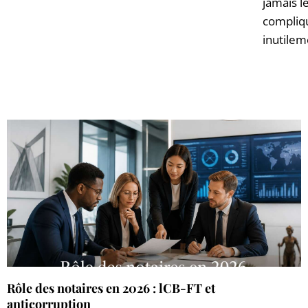
jamais l
compliq
inutilem
Rôle des notaires en 2026 : lCB-FT et
anticorruption