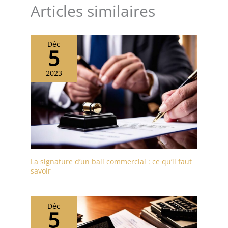
Articles similaires
Déc
5
2023
La signature d’un bail commercial : ce qu’il faut
savoir
Déc
5