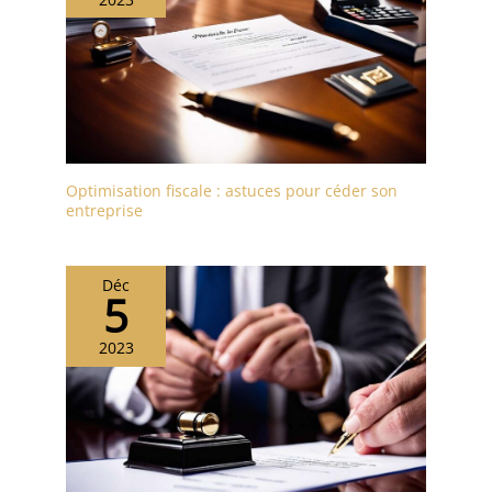
Optimisation fiscale : astuces pour céder son
entreprise
Déc
5
2023