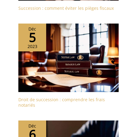
Succession : comment éviter les pièges fiscaux
Déc
5
2023
Droit de succession : comprendre les frais
notariés
Déc
6