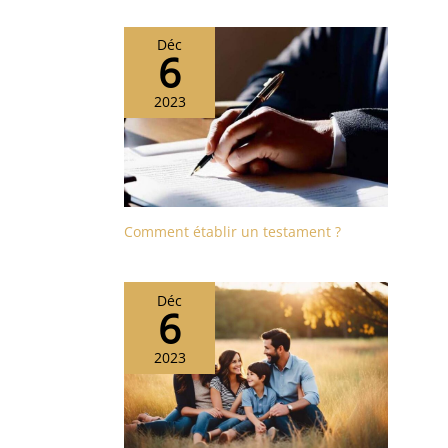
Déc
6
2023
Comment établir un testament ?
Déc
6
2023