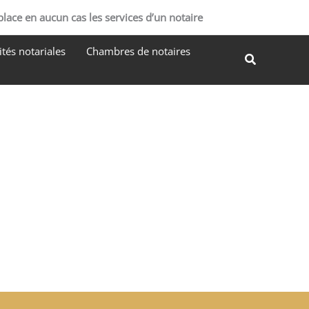
R
place en aucun cas les services d’un notaire
e
tés notariales
Chambres de notaires
c
Recherche
h
e
r
c
h
e
r