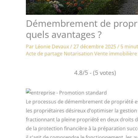
Démembrement de propriét
quels avantages ?
Par
Léonie Devaux
/
27 décembre 2025
/
5 minut
Acte de partage
Notarisation
Vente immobilière
4.8/5 - (5 votes)
Le processus de démembrement de propriété est 
les propriétaires désireux d’optimiser la gestion
fractionnant la pleine propriété en deux droits 
de la protection financière à la préparation suc
il s’agit de comprendre le fonctionnement, les a