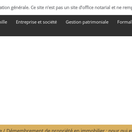
tion générale. Ce site n’est pas un site d’office notarial et ne rem
ille
Entreprise et société
Gestion patrimoniale
Formali
e
Démembrement de propriété en immobilier : pour qui et