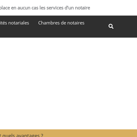
R
place en aucun cas les services d’un notaire
e
tés notariales
Chambres de notaires
c
Recherche
h
e
r
c
h
e
r
 quels avantages ?