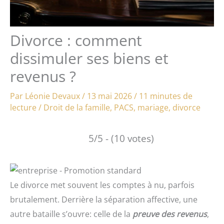
Divorce : comment
dissimuler ses biens et
revenus ?
Par
Léonie Devaux
/
13 mai 2026
/
11 minutes de
lecture
/
Droit de la famille
,
PACS, mariage, divorce
5/5 - (10 votes)
Le divorce met souvent les comptes à nu, parfois
brutalement. Derrière la séparation affective, une
autre bataille s’ouvre: celle de la
preuve des revenus
,