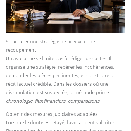
Structurer une stratégie de preuve et de
recoupement
Un avocat ne se limite pas à rédiger des actes. Il
organise une stratégie: repérer les incohérences,
demander les pièces pertinentes, et construire un
récit factuel crédible. Dans les dossiers où une
dissimulation est suspectée, la méthode prime:
chronologie
,
flux financiers
,
comparaisons
.
Obtenir des mesures judiciaires adaptées
Lorsque le doute est étayé, l’avocat peut solliciter