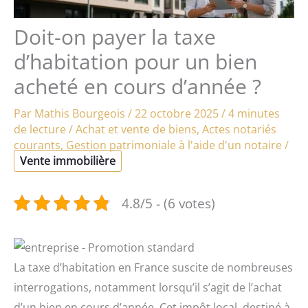
Doit-on payer la taxe
d’habitation pour un bien
acheté en cours d’année ?
Par
Mathis Bourgeois
/
22 octobre 2025
/
4 minutes
de lecture
/
Achat et vente de biens
,
Actes notariés
courants
,
Gestion patrimoniale à l'aide d'un notaire
/
Vente immobilière
4.8/5 - (6 votes)
La taxe d’habitation en France suscite de nombreuses
interrogations, notamment lorsqu’il s’agit de l’achat
d’un bien en cours d’année. Cet impôt local, destiné à