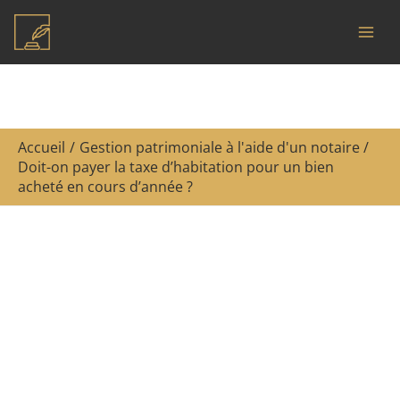
Aller
R
au
e
contenu
c
h
e
Accueil
Gestion patrimoniale à l'aide d'un notaire
r
Doit-on payer la taxe d’habitation pour un bien
c
acheté en cours d’année ?
h
e
r