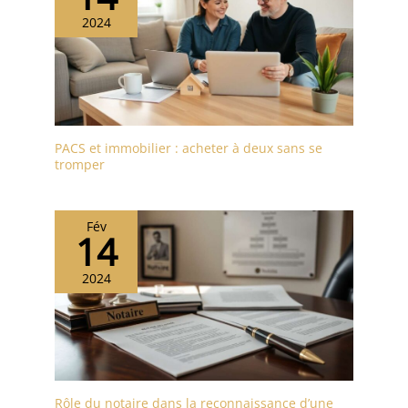
2024
PACS et immobilier : acheter à deux sans se
tromper
Fév
14
2024
Rôle du notaire dans la reconnaissance d’une