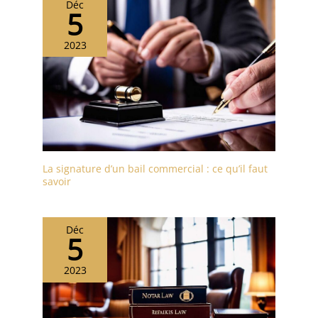
Déc
5
2023
La signature d’un bail commercial : ce qu’il faut
savoir
Déc
5
2023