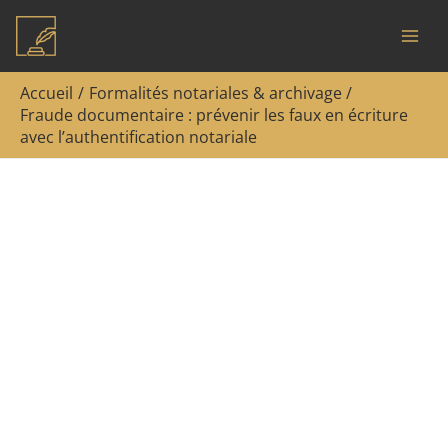
Aller
Rechercher
au
contenu
Accueil
Formalités notariales & archivage
Fraude documentaire : prévenir les faux en écriture
avec l’authentification notariale