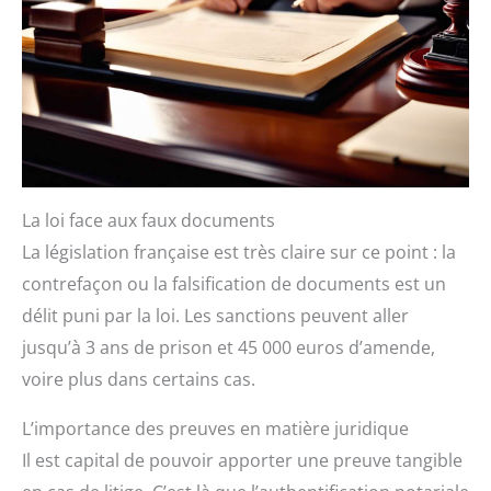
La loi face aux faux documents
La législation française est très claire sur ce point : la
contrefaçon ou la falsification de documents est un
délit puni par la loi. Les sanctions peuvent aller
jusqu’à 3 ans de prison et 45 000 euros d’amende,
voire plus dans certains cas.
L’importance des preuves en matière juridique
Il est capital de pouvoir apporter une preuve tangible