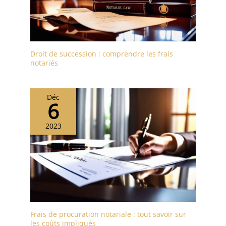
Droit de succession : comprendre les frais
notariés
Déc
6
2023
Frais de procuration notariale : tout savoir sur
les coûts impliqués