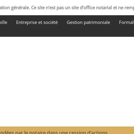
tion générale. Ce site n’est pas un site d’office notarial et ne rem
ille
Entreprise et société
Gestion patrimoniale
Formali
dées par le notaire dans une cession d’actions