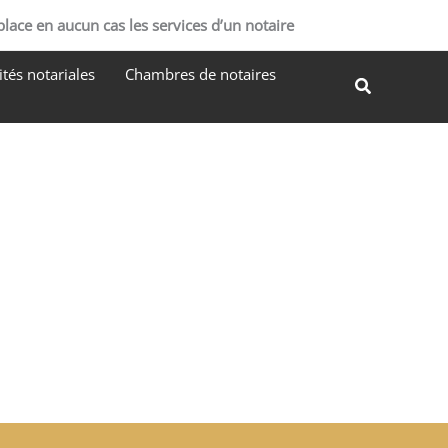
R
place en aucun cas les services d’un notaire
e
tés notariales
Chambres de notaires
c
Recherche
h
e
r
c
h
e
r