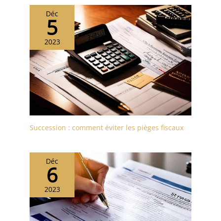
Déc
5
2023
Succession : comment éviter les pièges fiscaux
Déc
6
2023