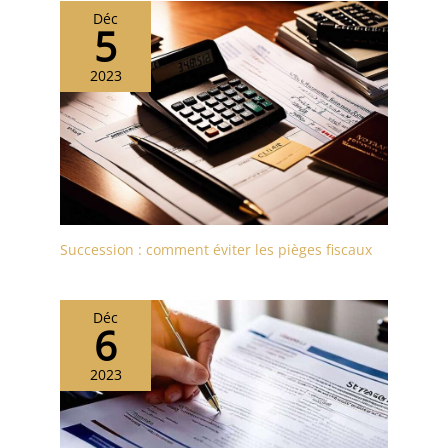
Déc
5
2023
Succession : comment éviter les pièges fiscaux
Déc
6
2023