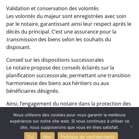
Validation et conservation des volontés
Les volontés du majeur sont enregistrées avec soin
par le notaire, garantissant ainsi leur respect après le
décès du principal. C’est une assurance pour la
transmission
des biens selon les souhaits du
disposant.
Conseil sur les dispositions successorales
Le notaire propose des conseils éclairés sur la
planification successorale, permettant une transition
harmonieuse des biens aux héritiers ou aux
bénéficiaires désignés.
Ainsi, l’engagement du notaire dans la protection des
majeurs revêt de nombreux aspects, tous aussi
Nous utilisons des cookies pour vous garantir la meilleure
essentiels les uns que les autres à la garantie des
expérience sur notre site web. Si vous continuez à utiliser ce
droits et à la préservation des intérêts de chacun des
site, nous supposerons que vous en êtes satisfait.
individus concernés.
Oui
Non
Politique de confidentialité