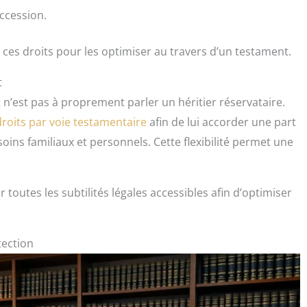
uccession.
e ces droits pour les optimiser au travers d’un testament.
t
 n’est pas à proprement parler un héritier réservataire.
roits par voie testamentaire
afin de lui accorder une part
oins familiaux et personnels. Cette flexibilité permet une
r toutes les subtilités légales accessibles afin d’optimiser
tection