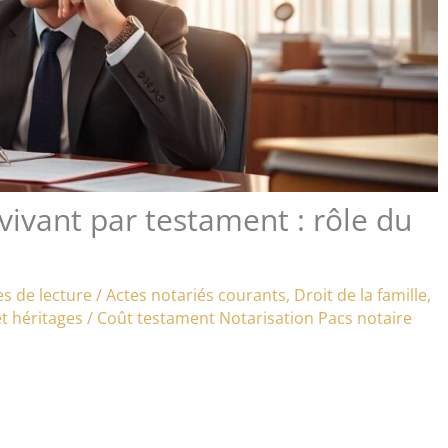
vivant par testament : rôle du
s de lecture
/
Actes notariés courants
,
Droit de la famille
,
t héritages
/
Coût testament
Notarisation
Pacs notaire