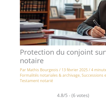
Protection du conjoint sur
notaire
Par
Mathis Bourgeois
/
13 février 2025
/
4 minute
Formalités notariales & archivage
,
Successions e
Testament notarié
4.8/5 - (6 votes)