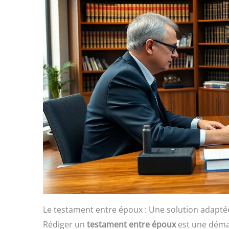
Le testament entre époux : Une solution adapté
Rédiger un
testament entre époux
est une démar