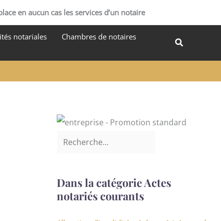
R
place en aucun cas les services d’un notaire
e
tés notariales
Chambres de notaires
c
Recherche
h
e
r
c
h
e
r
Dans la catégorie Actes
notariés courants