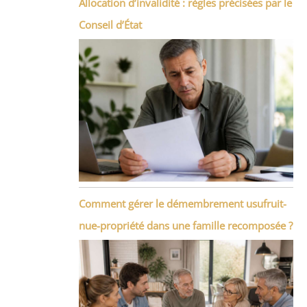
Allocation d’invalidité : règles précisées par le
Conseil d’État
Comment gérer le démembrement usufruit-
nue-propriété dans une famille recomposée ?