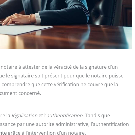
notaire à attester de la véracité de la signature d’un
e le signataire soit présent pour que le notaire puisse
 de comprendre que cette vérification ne couvre que la
ocument concerné.
tre la
légalisation
et l’
authentification
. Tandis que
ssance par une autorité administrative, l’authentification
nte
grâce à l’intervention d’un notaire.