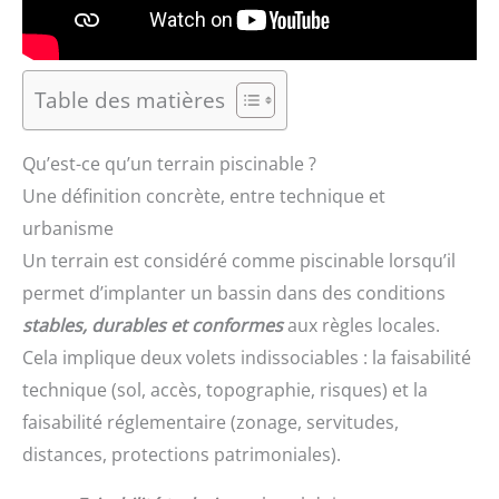
Table des matières
Qu’est-ce qu’un terrain piscinable ?
Une définition concrète, entre technique et
urbanisme
Un terrain est considéré comme piscinable lorsqu’il
permet d’implanter un bassin dans des conditions
stables, durables et conformes
aux règles locales.
Cela implique deux volets indissociables : la faisabilité
technique (sol, accès, topographie, risques) et la
faisabilité réglementaire (zonage, servitudes,
distances, protections patrimoniales).