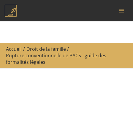
Aller
R
au
e
contenu
c
h
e
Accueil
Droit de la famille
r
Rupture conventionnelle de PACS : guide des
c
formalités légales
h
e
r