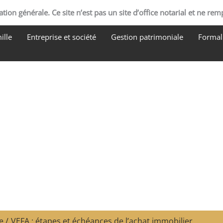
tion générale. Ce site n’est pas un site d’office notarial et ne rem
ille
Entreprise et société
Gestion patrimoniale
Formali
e
VEFA : étapes et échéances de l’achat immobilier