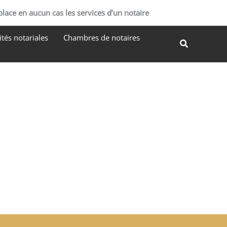
R
place en aucun cas les services d’un notaire
e
tés notariales
Chambres de notaires
c
Recherche
h
e
r
c
h
e
r