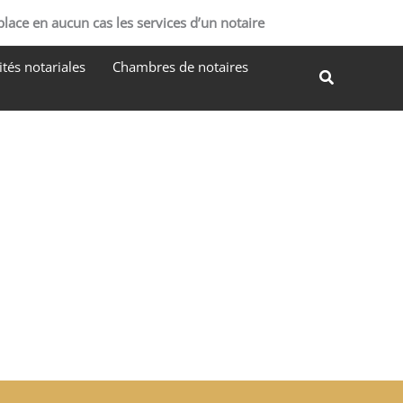
R
place en aucun cas les services d’un notaire
e
tés notariales
Chambres de notaires
c
Recherche
h
e
r
c
h
e
r