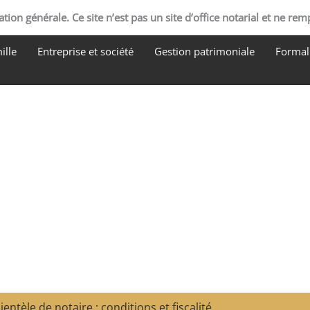
tion générale. Ce site n’est pas un site d’office notarial et ne rem
ille
Entreprise et société
Gestion patrimoniale
Formali
ientèle de notaire : conditions et fiscalité