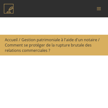
Aller
R
au
e
contenu
c
h
e
Accueil
Gestion patrimoniale à l'aide d'un notaire
r
Comment se protéger de la rupture brutale des
c
relations commerciales ?
h
e
r