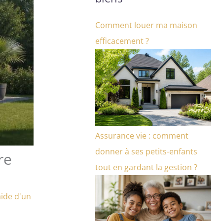
Comment louer ma maison
efficacement ?
Assurance vie : comment
donner à ses petits-enfants
re
tout en gardant la gestion ?
aide d'un