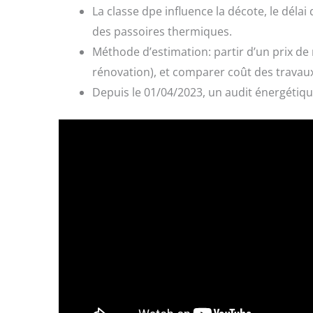
La classe dpe influence la décote, le délai 
des passoires thermiques.
Méthode d’estimation: partir d’un prix de m
rénovation), et comparer coût des travaux e
Depuis le 01/04/2023, un audit énergétique