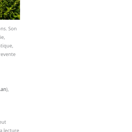
ons. Son
ie,
atique,
 revente
.an
),
eut
a lecture