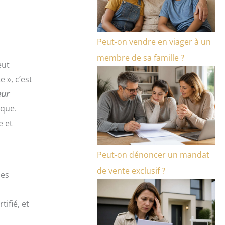
Peut-on vendre en viager à un
membre de sa famille ?
eut
 », c’est
eur
ique.
e et
Peut-on dénoncer un mandat
de vente exclusif ?
les
ifié, et