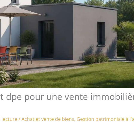
t dpe pour une vente immobiliè
 lecture
/
Achat et vente de biens
,
Gestion patrimoniale à l'