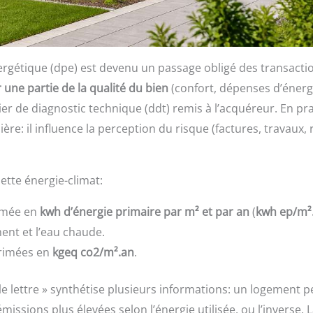
ergétique (dpe) est devenu un passage obligé des transacti
r une partie de la qualité du bien
(confort, dépenses d’énerg
sier de diagnostic technique (ddt) remis à l’acquéreur. En pr
re: il influence la perception du risque (factures, travaux,
ette énergie-climat:
imée en
kwh d’énergie primaire par m² et par an
(
kwh ep/m²
ment et l’eau chaude.
primées en
kgeq co2/m².an
.
e lettre » synthétise plusieurs informations: un logement p
ions plus élevées selon l’énergie utilisée, ou l’inverse. L