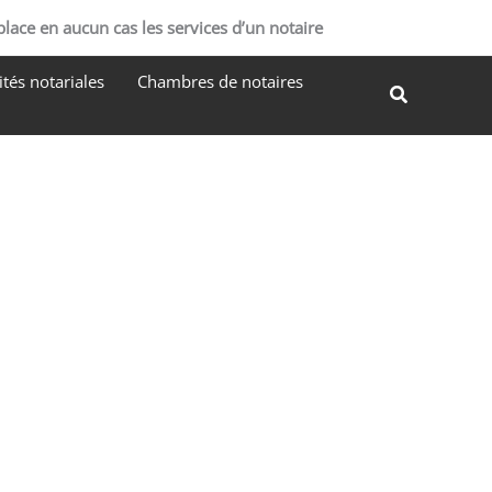
R
place en aucun cas les services d’un notaire
e
tés notariales
Chambres de notaires
c
Recherche
h
e
r
c
h
e
r