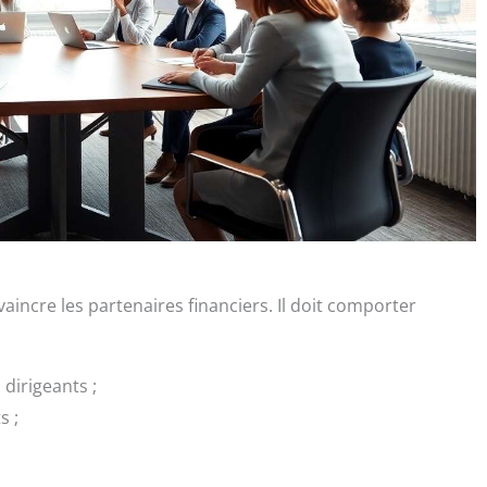
incre les partenaires financiers. Il doit comporter
 dirigeants ;
s ;