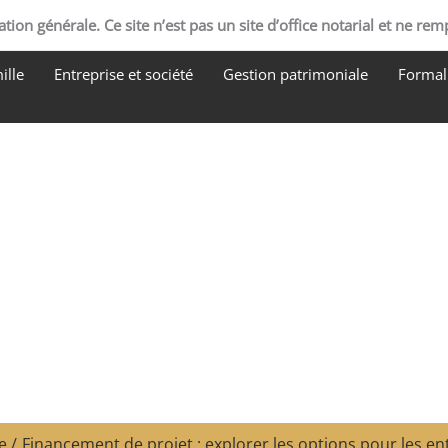
tion générale. Ce site n’est pas un site d’office notarial et ne rem
ille
Entreprise et société
Gestion patrimoniale
Formali
e
Financement de projet : explorer les options pour les e