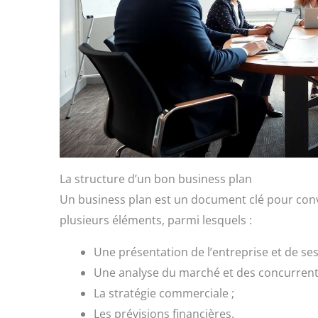
La structure d’un bon business plan
Un business plan est un document clé pour conva
plusieurs éléments, parmi lesquels :
Une présentation de l’entreprise et de ses
Une analyse du marché et des concurrent
La stratégie commerciale ;
Les prévisions financières.