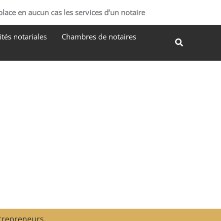
R
place en aucun cas les services d’un notaire
e
tés notariales
Chambres de notaires
c
Recherche
h
e
r
c
h
e
r
ntrepreneurs