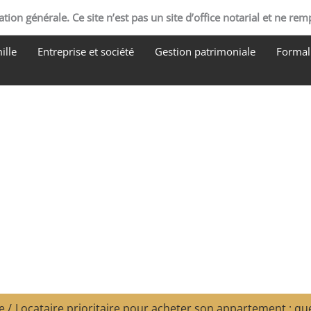
tion générale. Ce site n’est pas un site d’office notarial et ne rem
ille
Entreprise et société
Gestion patrimoniale
Formali
e
Locataire prioritaire pour acheter son appartement : que