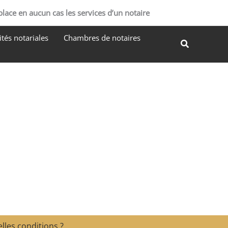
R
place en aucun cas les services d’un notaire
e
tés notariales
Chambres de notaires
c
Recherche
h
e
r
c
h
e
r
lles conditions ?