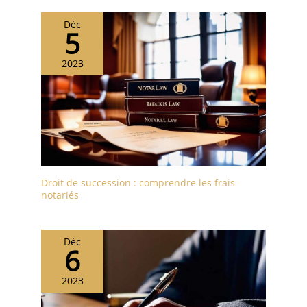
Déc
5
2023
Droit de succession : comprendre les frais
notariés
Déc
6
2023