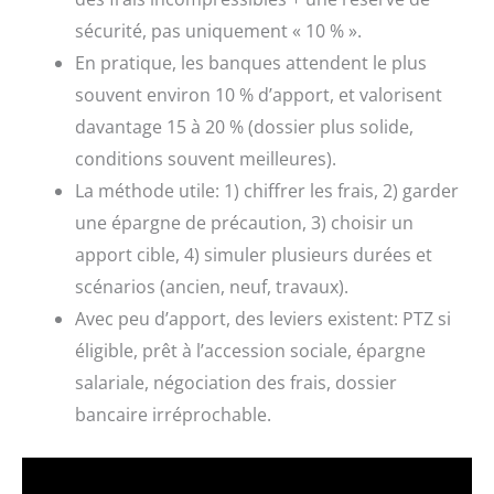
sécurité, pas uniquement « 10 % ».
En pratique, les banques attendent le plus
souvent environ 10 % d’apport, et valorisent
davantage 15 à 20 % (dossier plus solide,
conditions souvent meilleures).
La méthode utile: 1) chiffrer les frais, 2) garder
une épargne de précaution, 3) choisir un
apport cible, 4) simuler plusieurs durées et
scénarios (ancien, neuf, travaux).
Avec peu d’apport, des leviers existent: PTZ si
éligible, prêt à l’accession sociale, épargne
salariale, négociation des frais, dossier
bancaire irréprochable.