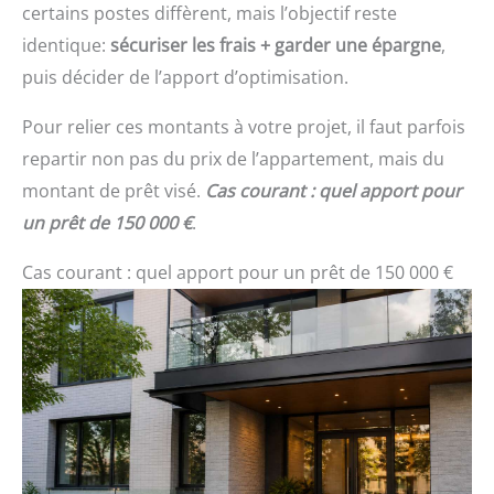
certains postes diffèrent, mais l’objectif reste
identique:
sécuriser les frais + garder une épargne
,
puis décider de l’apport d’optimisation.
Pour relier ces montants à votre projet, il faut parfois
repartir non pas du prix de l’appartement, mais du
montant de prêt visé.
Cas courant : quel apport pour
un prêt de 150 000 €
.
Cas courant : quel apport pour un prêt de 150 000 €