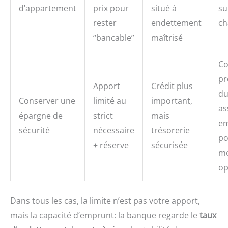
d’appartement
prix pour
situé à
su
rester
endettement
ch
“bancable”
maîtrisé
Co
pr
Apport
Crédit plus
du
Conserver une
limité au
important,
as
épargne de
strict
mais
em
sécurité
nécessaire
trésorerie
po
+ réserve
sécurisée
mo
op
Dans tous les cas, la limite n’est pas votre apport,
mais la capacité d’emprunt: la banque regarde le
taux