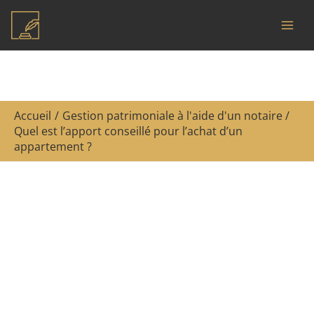
Aller
R
au
e
contenu
c
h
e
Accueil
Gestion patrimoniale à l'aide d'un notaire
r
Quel est l’apport conseillé pour l’achat d’un
c
appartement ?
h
e
r