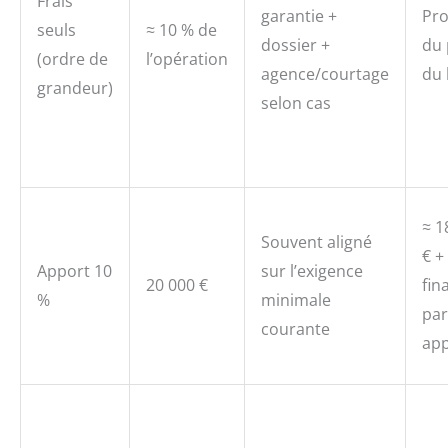
Frais
garantie +
Pr
seuls
≈ 10 % de
dossier +
du 
(ordre de
l’opération
agence/courtage
du 
grandeur)
selon cas
≈ 1
Souvent aligné
€ +
Apport 10
sur l’exigence
20 000 €
fin
%
minimale
par
courante
app