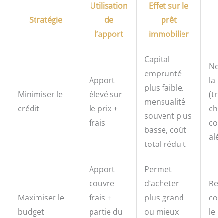
Utilisation
Effet sur le
Stratégie
de
prêt
l’apport
immobilier
Capital
Ne
emprunté
Apport
la
plus faible,
Minimiser le
élevé sur
(t
mensualité
crédit
le prix +
ch
souvent plus
frais
co
basse, coût
al
total réduit
Apport
Permet
couvre
d’acheter
Re
Maximiser le
frais +
plus grand
co
budget
partie du
ou mieux
le