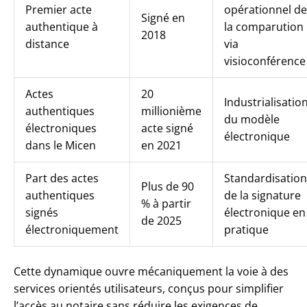
Premier acte
opérationnel de
Signé en
authentique à
la comparution
2018
distance
via
visioconférence
Actes
20
Industrialisatio
authentiques
millionième
du modèle
électroniques
acte signé
électronique
dans le Micen
en 2021
Part des actes
Standardisation
Plus de 90
authentiques
de la signature
% à partir
signés
électronique en
de 2025
électroniquement
pratique
Cette dynamique ouvre mécaniquement la voie à des
services orientés utilisateurs, conçus pour simplifier
l’accès au notaire sans réduire les exigences de