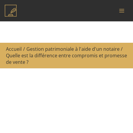
Aller
R
au
e
contenu
c
h
e
Accueil
Gestion patrimoniale à l'aide d'un notaire
r
Quelle est la différence entre compromis et promesse
c
de vente ?
h
e
r