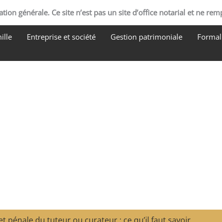
tion générale. Ce site n’est pas un site d’office notarial et ne rem
ille
Entreprise et société
Gestion patrimoniale
Formali
et pénale du tuteur ou curateur : ce qu’il faut savoir