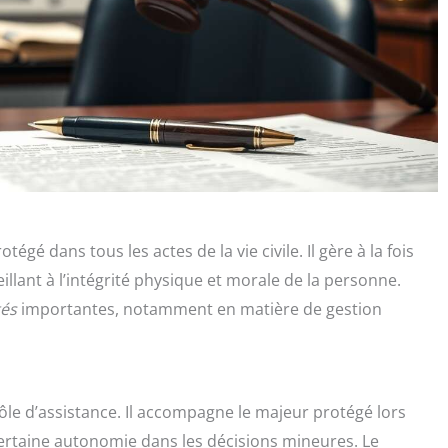
gé dans tous les actes de la vie civile. Il gère à la fois
eillant à l’intégrité physique et morale de la personne.
tés
importantes, notamment en matière de gestion
ôle d’assistance. Il accompagne le majeur protégé lors
certaine autonomie dans les décisions mineures. Le