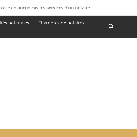
R
place en aucun cas les services d’un notaire
e
tés notariales
Chambres de notaires
c
Recherche
h
e
r
c
h
e
r