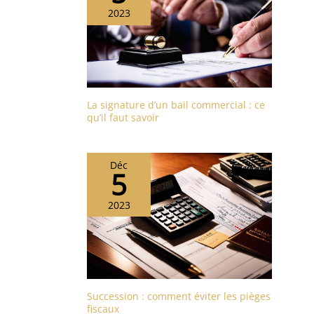
2023
La signature d’un bail commercial : ce
qu’il faut savoir
Déc
5
2023
Succession : comment éviter les pièges
fiscaux