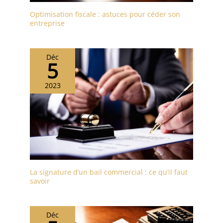
Optimisation fiscale : astuces pour céder son
entreprise
Déc
5
2023
La signature d’un bail commercial : ce qu’il faut
savoir
Déc