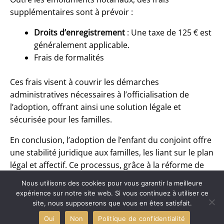
supplémentaires sont à prévoir :
Droits d’enregistrement
: Une taxe de 125 € est
généralement applicable.
Frais de formalités
Ces frais visent à couvrir les démarches
administratives nécessaires à l’officialisation de
l’adoption, offrant ainsi une solution légale et
sécurisée pour les familles.
En conclusion, l’adoption de l’enfant du conjoint offre
une stabilité juridique aux familles, les liant sur le plan
légal et affectif. Ce processus, grâce à la réforme de
2022, n’exige plus de lien matrimonial préalable,
Nous utilisons des cookies pour vous garantir la meilleure
rendant la démarche plus accessible et souple tout
expérience sur notre site web. Si vous continuez à utiliser ce
en demeurant encadrée par des formalités notariales
site, nous supposerons que vous en êtes satisfait.
nécessaires.
Oui
Non
Politique de confidentialité