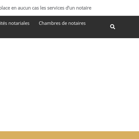
R
place en aucun cas les services d’un notaire
e
tés notariales
Chambres de notaires
c
Recherche
h
e
r
c
h
e
r