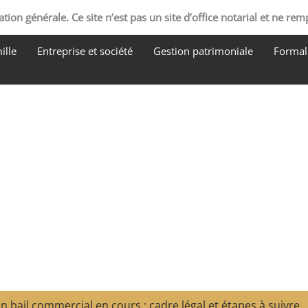
tion générale. Ce site n’est pas un site d’office notarial et ne rem
ille
Entreprise et société
Gestion patrimoniale
Formali
n bail commercial en cours : cadre légal et étapes à suivre