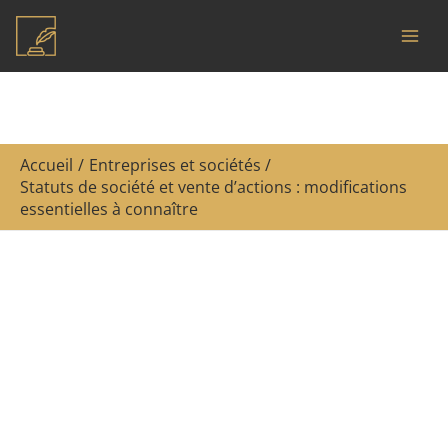
Aller
R
au
e
contenu
c
h
e
Accueil
Entreprises et sociétés
r
Statuts de société et vente d’actions : modifications
c
essentielles à connaître
h
e
r