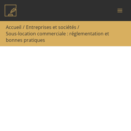
Aller
R
au
e
contenu
c
Accueil
Entreprises et sociétés
h
Sous-location commerciale : réglementation et
bonnes pratiques
e
r
c
h
e
r