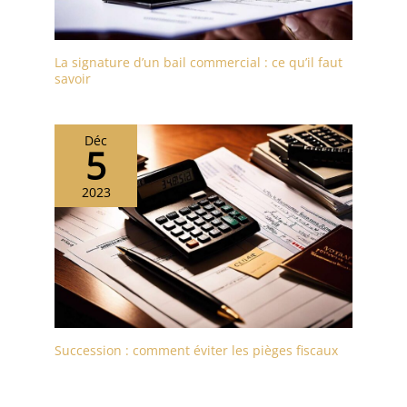
La signature d’un bail commercial : ce qu’il faut
savoir
Déc
5
2023
Succession : comment éviter les pièges fiscaux