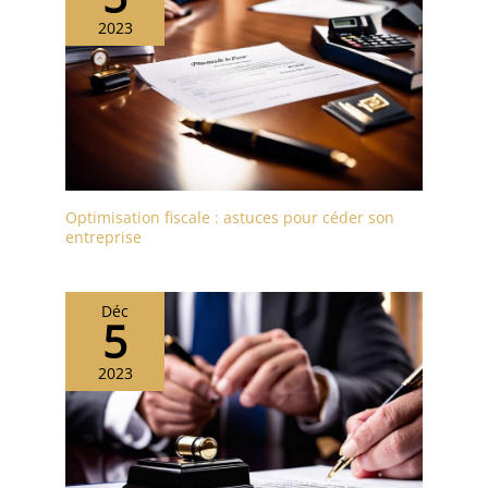
2023
Optimisation fiscale : astuces pour céder son
entreprise
Déc
5
2023