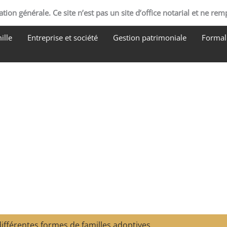
tion générale. Ce site n’est pas un site d’office notarial et ne rem
ille
Entreprise et société
Gestion patrimoniale
Formali
différentes formes de familles adoptives