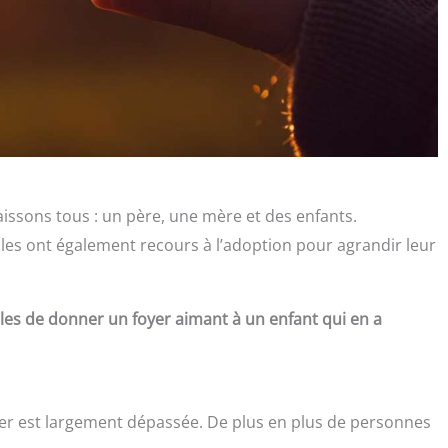
naissons tous : un père, une mère et des enfants.
les ont également recours à l’adoption pour agrandir leur
milles de donner un foyer aimant à un enfant qui en a
pter est largement dépassée. De plus en plus de personnes