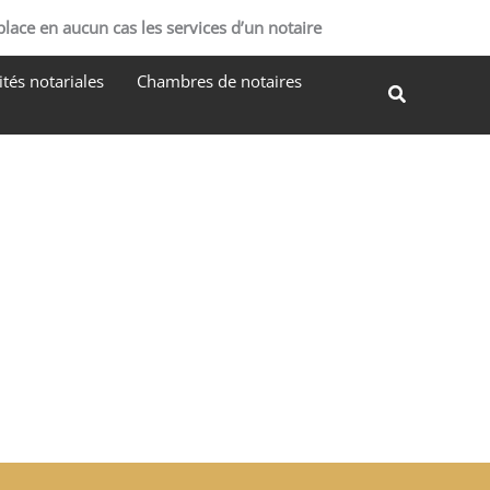
R
place en aucun cas les services d’un notaire
e
tés notariales
Chambres de notaires
c
Recherche
h
e
r
c
h
e
r