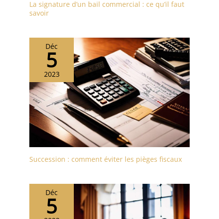
La signature d’un bail commercial : ce qu’il faut
savoir
Déc
5
2023
Succession : comment éviter les pièges fiscaux
Déc
5