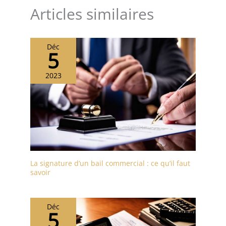
Articles similaires
Déc
5
2023
La signature d’un bail commercial : ce qu’il faut
savoir
Déc
5